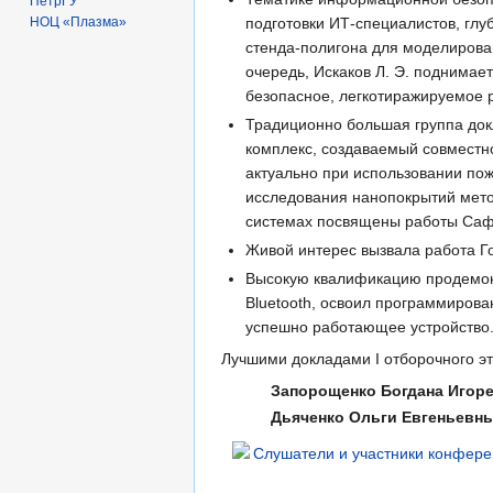
ПетрГУ
НОЦ «Плазма»
подготовки ИТ-специалистов, гл
стенда-полигона для моделирован
очередь, Искаков Л. Э. поднима
безопасное, легкотиражируемое 
Традиционно большая группа док
комплекс, создаваемый совместн
актуально при использовании по
исследования нанопокрытий мето
системах посвящены работы Сафр
Живой интерес вызвала работа Г
Высокую квалификацию продемонс
Bluetooth, освоил программирова
успешно работающее устройство
Лучшими докладами I отборочного э
Запорощенко Богдана Игор
Дьяченко Ольги Евгеньевн