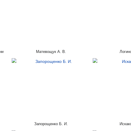
ии
Матевощук А. В.
Логино
Запорощенко Б. И.
Искако