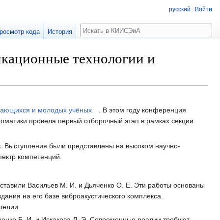
русский
Войти
росмотр кода
История
кационные технологии и
чающихся и молодых учёных
. В этом году конференция
томатики провела первый отборочный этап в рамках секции
в. Выступления были представлены на высоком научно-
пектр компетенций.
тавили Васильев М. И. и Дьяченко О. Е. Эти работы основаны
дания на его базе виброакустического комплекса.
релии.
ко Б. И. и Искакова Л. Э. Современные реалии требуют