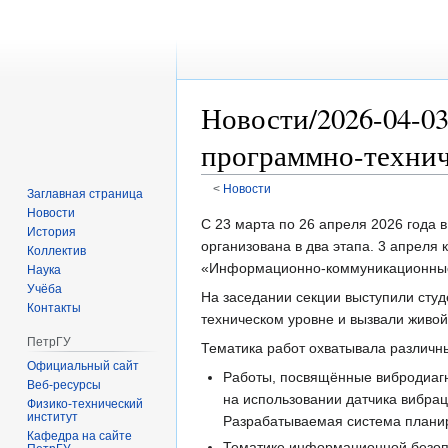
Новости/2026-04-0
программно-технич
<
Новости
Заглавная страница
Новости
Перейти
Перейти
С 23 марта по 26 апреля 2026 года 
История
к
к
организована в два этапа. 3 апреля
Коллектив
навигации
поиску
«Информационно-коммуникационные 
Наука
Учёба
На заседании секции выступили сту
Контакты
техническом уровне и вызвали живо
ПетрГУ
Тематика работ охватывала различн
Официальный сайт
Работы, посвящённые вибродиагн
Веб-ресурсы
на использовании датчика вибрац
Физико-технический
институт
Разрабатываемая система плани
Кафедра на сайте
Тематике информационной безоп