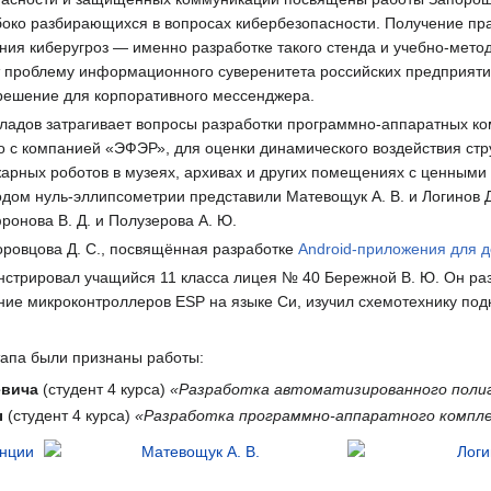
убоко разбирающихся в вопросах кибербезопасности. Получение пр
ия киберугроз — именно разработке такого стенда и учебно-мето
ет проблему информационного суверенитета российских предприяти
решение для корпоративного мессенджера.
ладов затрагивает вопросы разработки программно-аппаратных ком
о с компанией «ЭФЭР», для оценки динамического воздействия ст
жарных роботов в музеях, архивах и других помещениях с ценным
дом нуль-эллипсометрии представили Матевощук А. В. и Логинов 
онова В. Д. и Полузерова А. Ю.
оровцова Д. С., посвящённая разработке
Android-приложения для д
трировал учащийся 11 класса лицея № 40 Бережной В. Ю. Он раз
ние микроконтроллеров ESP на языке Си, изучил схемотехнику по
.
тапа были признаны работы:
евича
(студент 4 курса)
«Разработка автоматизированного полиг
ы
(студент 4 курса)
«Разработка программно-аппаратного компле