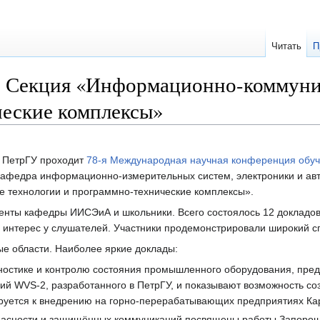
Читать
П
3 Секция «Информационно-коммуни
еские комплексы»
в ПетрГУ проходит
78-я Международная научная конференция обу
 кафедра информационно-измерительных систем, электроники и ав
технологии и программно-технические комплексы».
денты кафедры ИИСЭиА и школьники. Всего состоялось 12 докладо
й интерес у слушателей. Участники продемонстрировали широкий с
ые области. Наиболее яркие доклады:
остике и контролю состояния промышленного оборудования, предс
ий WVS-2, разработанного в ПетрГУ, и показывают возможность соз
руется к внедрению на горно-перерабатывающих предприятиях Ка
асности и защищённых коммуникаций посвящены работы Запорощен